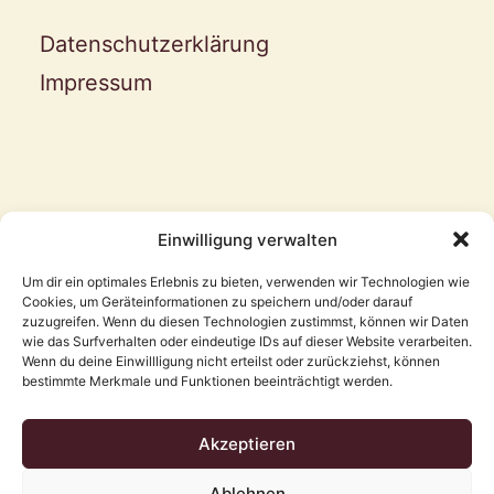
Datenschutzerklärung
Impressum
Kontakt
Einwilligung verwalten
Um dir ein optimales Erlebnis zu bieten, verwenden wir Technologien wie
Cookies, um Geräteinformationen zu speichern und/oder darauf
Mario Sacher
zuzugreifen. Wenn du diesen Technologien zustimmst, können wir Daten
wie das Surfverhalten oder eindeutige IDs auf dieser Website verarbeiten.
+43 664 73704156
Wenn du deine Einwillligung nicht erteilst oder zurückziehst, können
bestimmte Merkmale und Funktionen beeinträchtigt werden.
mario@der-sacher.at
Akzeptieren
Ablehnen