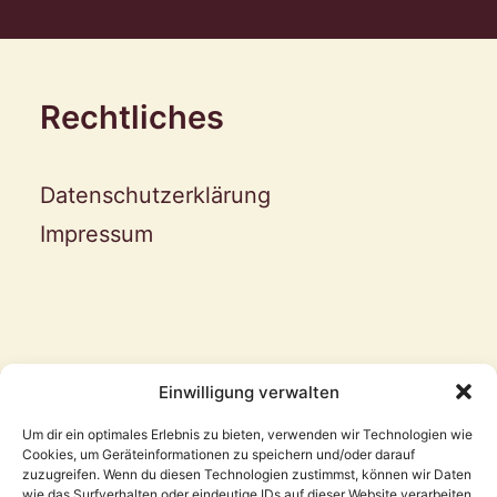
Rechtliches
Datenschutzerklärung
Impressum
Kontakt
Einwilligung verwalten
Um dir ein optimales Erlebnis zu bieten, verwenden wir Technologien wie
Cookies, um Geräteinformationen zu speichern und/oder darauf
Mario Sacher
zuzugreifen. Wenn du diesen Technologien zustimmst, können wir Daten
wie das Surfverhalten oder eindeutige IDs auf dieser Website verarbeiten.