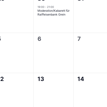
n,
Veranstaltungen,
Veranstaltung,
Veranstal
19:00
-
21:00
Moderation/Kabarett für
Raiffeisenbank Grein
0
0
0
5
6
7
n,
Veranstaltungen,
Veranstaltungen,
Veranstal
0
0
0
12
13
14
n,
Veranstaltungen,
Veranstaltungen,
Veranstal