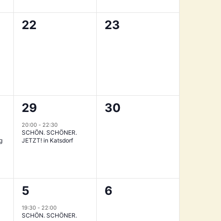
0
0
22
23
tungen,
Veranstaltungen,
Veranstaltungen,
1
0
29
30
ung,
Veranstaltung,
Veranstaltungen,
20:00
-
22:30
SCHÖN. SCHÖNER.
g
JETZT! in Katsdorf
1
0
5
6
tungen,
Veranstaltung,
Veranstaltungen,
19:30
-
22:00
SCHÖN. SCHÖNER.