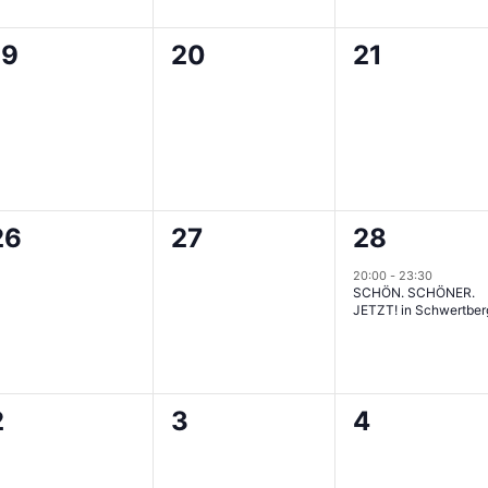
0
0
0
19
20
21
n,
Veranstaltungen,
Veranstaltungen,
Veranstal
0
0
1
26
27
28
n,
Veranstaltungen,
Veranstaltungen,
Veranstalt
20:00
-
23:30
SCHÖN. SCHÖNER.
JETZT! in Schwertber
0
0
0
2
3
4
n,
Veranstaltungen,
Veranstaltungen,
Veranstal