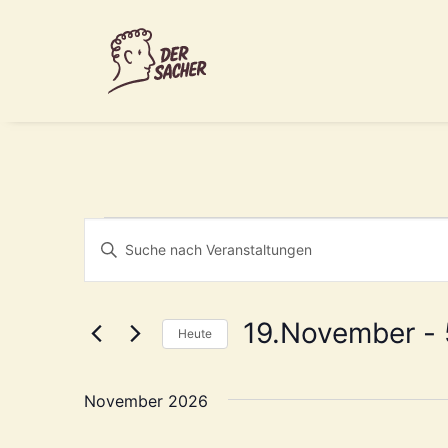
Veranstaltu
Veranstaltungen
Bitte
Suche
Schlüsselwort
und
eingeben.
Suche
19.November
 - 
Ansichten,
Heute
nach
Navigation
Datum
Veranstaltungen
wählen.
Schlüsselwort.
November 2026