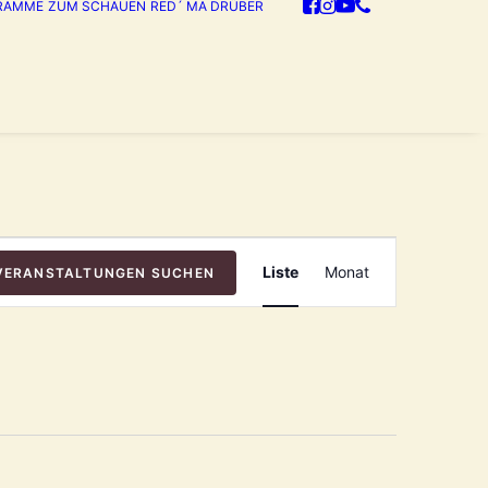
RAMME
ZUM SCHAUEN
RED´ MA DRÜBER
Veranstaltun
Liste
Monat
VERANSTALTUNGEN SUCHEN
Ansichten-
Navigation