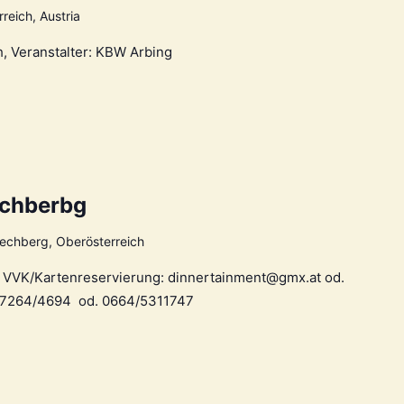
reich, Austria
h, Veranstalter: KBW Arbing
echberbg
echberg, Oberösterreich
h, VVK/Kartenreservierung: dinnertainment@gmx.at od.
: 07264/4694 od. 0664/5311747