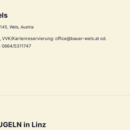
ls
 145, Wels, Austria
 h, VVK/Kartenreservierung: office@bauer-wels.at od.
.: 0664/5311747
GELN in Linz